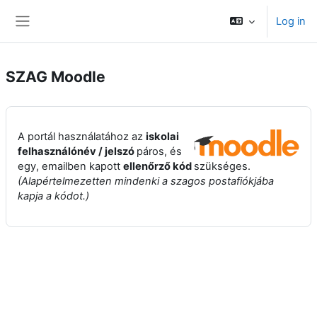
Skip to main content
Log in
Side panel
SZAG Moodle
A portál használatához az
iskolai
felhasználónév / jelszó
páros, és
egy, emailben kapott
ellenőrző kód
szükséges.
(Alapértelmezetten mindenki a szagos postafiókjába
kapja a kódot.)