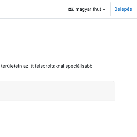
magyar ‎(hu)‎
Belépés
rületein az itt felsoroltaknál speciálisabb